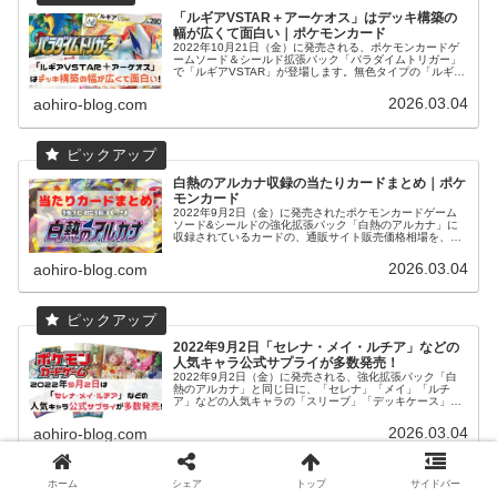
す。是非チェックしてみてください。
「ルギアVSTAR＋アーケオス」はデッキ構築の
幅が広くて面白い｜ポケモンカード
2022年10月21日（金）に発売される、ポケモンカードゲ
ームソード＆シールド拡張パック「パラダイムトリガー」
で「ルギアVSTAR」が登場します。無色タイプの「ルギア
VSTAR」は、特殊エネルギーを1ターンに通常よりも多く
つけることが出来る特性を持つアーケオスとの組み合わせ
2026.03.04
aohiro-blog.com
で、どんなタイプのポケモンとも組み合わせることが出来
ます。デッキの構築の幅もかなり広くなりそうなので、ど
んなデッキが出来るか色々と考えるのが面白いカードとな
っています。
白熱のアルカナ収録の当たりカードまとめ｜ポケ
モンカード
2022年9月2日（金）に発売されたポケモンカードゲーム
ソード&シールドの強化拡張パック「白熱のアルカナ」に
収録されているカードの、通販サイト販売価格相場を、レ
アリティ別で調べ販売価格の高いカードを「当たりカー
ド」として紹介しています。
2026.03.04
aohiro-blog.com
2022年9月2日「セレナ・メイ・ルチア」などの
人気キャラ公式サプライが多数発売！
2022年9月2日（金）に発売される、強化拡張パック「白
熱のアルカナ」と同じ日に、「セレナ」「メイ」「ルチ
ア」などの人気キャラの「スリーブ」「デッキケース」
「プレイマット」などのポケモンカードゲームの公式サプ
ライが発売されます。多数発売され、ほとんどが「ポケモ
2026.03.04
aohiro-blog.com
ンセンターっ限定」の商品ですが、「セレナ」のサプライ
に関しては、トレーディングカード専門店などの「ポケモ
ンカードジム」でも発売されます。人気トレーナーやかわ
いいポケモンのサプライが多数登場しますので、是非チェ
ホーム
シェア
トップ
サイドバー
ックしてみてください。