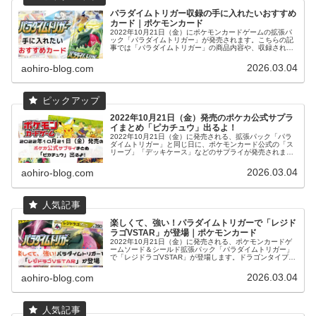
パラダイムトリガー収録の手に入れたいおすすめ
カード｜ポケモンカード
2022年10月21日（金）にポケモンカードゲームの拡張パ
ック「パラダイムトリガー」が発売されます。こちらの記
事では「パラダイムトリガー」の商品内容や、収録される
カードで「手に入れたいおすすめカード」をまとめて紹介
しています。
2026.03.04
aohiro-blog.com
2022年10月21日（金）発売のポケカ公式サプラ
イまとめ「ピカチュウ」出るよ！
2022年10月21日（金）に発売される、拡張パック「パラ
ダイムトリガー」と同じ日に、ポケモンカード公式の「ス
リーブ」「デッキケース」などのサプライが発売されま
す。今回はカードを保管しておくのに便利な「キャリング
ケース」も発売れます。拡張パック「パラダイムトリガ
2026.03.04
aohiro-blog.com
ー」の柄はポケモンカードジムなどでも手に入れることが
できますが、その他のサプライは「ポケモンセンター限
定」でも販売となっています。人気キャラクターの「ピカ
チュウ」の公式サプライもでるので是非チェックしてみて
ください。
楽しくて、強い！パラダイムトリガーで「レジド
ラゴVSTAR」が登場｜ポケモンカード
2022年10月21日（金）に発売される、ポケモンカードゲ
ームソード＆シールド拡張パック「パラダイムトリガー」
で「レジドラゴVSTAR」が登場します。ドラゴンタイプの
持つワザならどれでも自分のワザとして使えるレジドラゴ
の「りゅうむそう」のおかげで、状況や相手に合わせてそ
2026.03.04
aohiro-blog.com
の場、その場で自分で最適な技を選んで戦っていくデッキ
になっているので、使っていて楽しくて、大会上位のデッ
キとも渡り合える面白いカードです。こちらの記事では
「レジドラゴVSTAR」の強いところと、りゅうむそうで使
いたいワザを持っているドラゴンポケモンをまとめていま