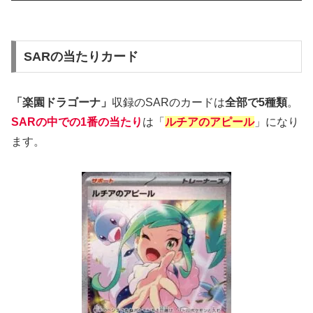
SARの当たりカード
「楽園ドラゴーナ」
収録のSARのカードは
全部で5種類
。
SARの中での
1番の当たり
は「
ルチアのアピール
」になり
ます。