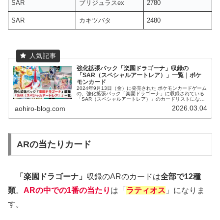
SAR
ブリジュラスex
2780
SAR
カキツバタ
2480
強化拡張パック「楽園ドラゴーナ」収録の
「SAR（スペシャルアートレア）」一覧｜ポケ
モンカード
2024年9月13日（金）に発売された ポケモンカードゲーム
の、強化拡張パック「楽園ドラゴーナ」に収録されている
「SAR（スペシャルアートレア）」のカードリストになり
ます。
2026.03.04
aohiro-blog.com
ARの当たりカード
「楽園ドラゴーナ」
収録のARのカードは
全部で12種
類
。
ARの中での
1番の当たり
は「
ラティオス
」になりま
す。