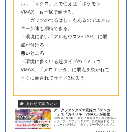
ル」「ザクロ」まで使えば「ポケモン
VMAX」も一撃で倒せる。
・「ガッツのつるはし」もあるのでエネル
ギー加速も期待できる。
・環境に多い「アルセウスVSTAR」に弱
点が付ける
悪いところ
・環境に多くいる超タイプの「ミュウ
VMAX」「メロエッタ」に弱点を突かれて
すぐに倒されてサイド3枚失う。
ダークファンタズマ収録の「ゲンガ
ー」で「カイリキーVMAX」が強化
2022年5月13日（金）に発売される強化拡張パ
ック「ダークファンタズマ」に収録される「ゲ
ンガー」の特性が「カイリキーVMAX」のリベ
ンジバスターとかなり相性がいいです。ゲンガ
ーの登場でカイリキーVMAX自体はかなり使い