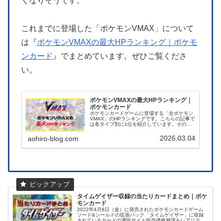
くなりそうです。
これまでに登場した「ポケモンVMAX」について
は『
ポケモンVMAXの最大HPランキング｜ポケモ
ンカード
』でまとめています。ぜひご覧くださ
い。
ポケモンVMAXの最大HPランキング｜
ポケモンカード
ポケモンカードゲームに登場する「全ポケモン
VMAX」のHPランキングです。こちらの記事で
は各タイプ別に1位を紹介しています。その他
にHP高い順番でまとめた総合一覧もあります。
デッキ作成などにお役立てください。
2026.03.04
aohiro-blog.com
タイムゲイザー収録の当たりカードまとめ｜ポケ
モンカード
2022年4月8日（金）に発売されたポケモンカードゲーム
ソード&シールドの拡張パック「タイムゲイザー」に収録
されているカードの通販サイト販売価格相場をレアリティ