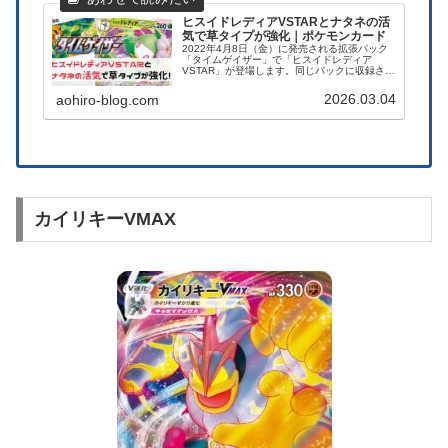
ヒスイドレディアVSTARとナタネの活
気で草タイプが強化｜ポケモンカード
2022年4月8日（金）に発売される拡張パック
「タイムゲイザー」で「ヒスイドレディア
VSTAR」が登場します。同じパックに収録され
る「ナタネの活気」というサポートと「ヒスイ
ドレディアVSTAR」のVSTARパワーで草デッ
2026.03.04
aohiro-blog.com
キも強化されたので今後活躍が期待できます。
この記事では「ヒスイドレディアVSTAR」の考
察と一緒に使いたいカードをまとめています。
是非ご覧ください。
カイリキーVMAX