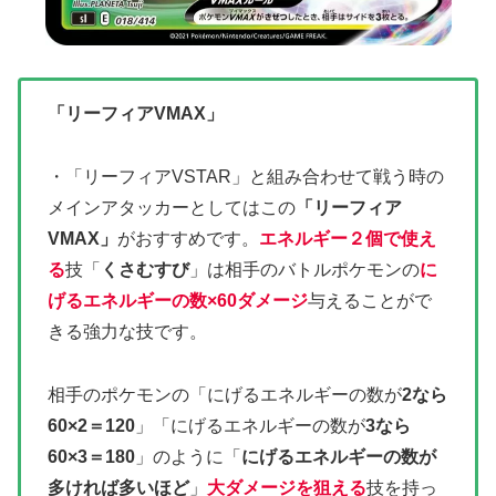
「リーフィアVMAX」
・「リーフィアVSTAR」と組み合わせて戦う時の
メインアタッカーとしてはこの
「リーフィア
VMAX」
がおすすめです。
エネルギー２個で使え
る
技「
くさむすび
」は相手のバトルポケモンの
に
げるエネルギーの数×60ダメージ
与えることがで
きる強力な技です。
相手のポケモンの「にげるエネルギーの数が
2なら
60×2＝120
」「
にげるエネルギーの数が
3なら
60×3＝180
」のように「
にげるエネルギーの数が
多ければ多いほど
」
大ダメージを狙える
技を持っ