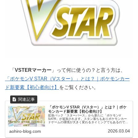
「
VSTERマーカー
」って何に使うの？と言う方は、
「ポケモンV STAR（Vスター）」とは？｜ポケモンカー
ド新要素【初心者向け】
をご覧ください。
「ポケモンV STAR（Vスター）」とは？｜ポケ
モンカード新要素【初心者向け】
拡張パック「スターバース」から新たに「ポケモンV
SATR」が追加されます。スタン落ちもありポケモンカー
ドゲームの環境が大きく変わるタイミングでもあるので、
ここからポケモンカードゲームを始めようという方も楽し
める環境になっていきます。この記事では新要素「ポケモ
2026.03.04
aohiro-blog.com
ンV STAR」について初心者の方向けに情報をまとめまし
た。