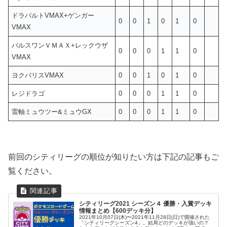
ドラパルトVMAX+ゲンガー
0
0
1
0
1
0
VMAX
パルスワンＶＭＡＸ+レックウザ
0
0
0
1
1
0
VMAX
ヨクバリスVMAX
0
0
1
0
1
0
レジドラゴ
0
0
0
1
1
0
雷軸ミュウツー&ミュウGX
0
0
0
1
1
0
前回のシティリーグの順位が知りたい方は下記の記事もご
覧ください。
シティリーグ2021 シーズン４ 優勝・入賞デッキ
情報まとめ【600デッキ分】
2021年10月07日(木)〜2021年11月28日(日)で開催された
「シティリーグシーズン4」。結局どのデッキが強いの？