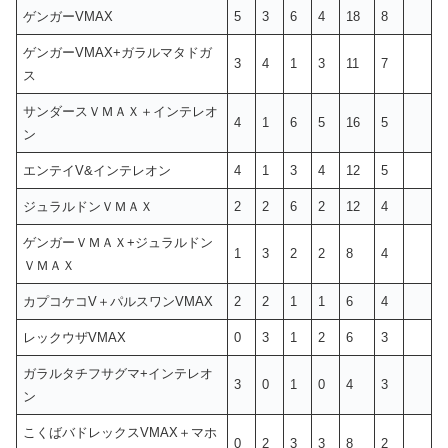
ゲンガーVMAX
5
3
6
4
18
8
ゲンガーVMAX+ガラルマタドガ
3
4
1
3
11
7
ス
サンダースＶＭＡＸ＋インテレオ
4
1
6
5
16
5
ン
エンテイV&インテレオン
4
1
3
4
12
5
ジュラルドンＶＭＡＸ
2
2
6
2
12
4
ゲンガーＶＭＡＸ+ジュラルドン
1
3
2
2
8
4
ＶＭＡＸ
カプコケコV＋パルスワンVMAX
2
2
1
1
6
4
レックウザVMAX
0
3
1
2
6
3
ガラルタチフサグマ+インテレオ
3
0
1
0
4
3
ン
こくばバドレックスVMAX＋マホ
0
2
3
3
8
2