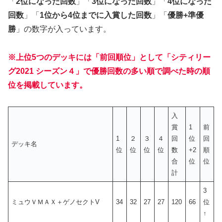
「
2位になった回数
」「
3位になった回数
」「
4位になった
回数
」「
1位から4位までに入賞した回数
」「
優勝+準優
勝
」の数字が入っています。
※上位5つのデッキには「前回順位」として「シティリー
グ2021 シーズン４」で優勝回数の多い順で調べた時の順
位を掲載しています。
入
賞
1
前
1
２
３
４
回
位
回
デッキ名
位
位
位
位
数
+2
順
合
位
位
計
3
ミュウＶＭＡＸ＋ゲノセクトV
34
32
27
27
120
66
位
↑