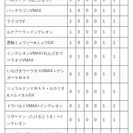
パッチラゴンVMAX
1
0
0
0
1
1
ライコウV
1
0
0
0
1
1
ルナアーラ＋インテレオン
1
0
0
0
1
1
悪軸ミュウツー&ミュウGX
1
0
0
0
1
1
インテレオンVMAX+れんげきウ
0
1
0
0
1
1
ーラオスVMAX
いちげきウーラオスVMAX＋ゲン
0
1
0
0
1
1
ガーＶＭＡＸ
ジュラルドンＶＭＡＸ＋ルカリオ
0
1
0
0
1
1
&メルメタルGX
ドラパルトVMAX+インテレオン
0
1
0
0
1
1
リザードン（たけるとうき）+イ
0
1
0
0
1
1
ンテレオン