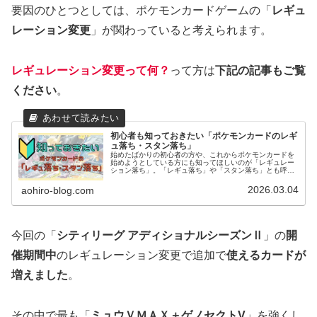
要因のひとつとしては、ポケモンカードゲームの「
レギュ
レーション変更
」が関わっていると考えられます。
レギュレーション変更って何？
って方は
下記の記事もご覧
ください
。
初心者も知っておきたい「ポケモンカードのレギ
ュ落ち・スタン落ち」
始めたばかりの初心者の方や、これからポケモンカードを
始めようとしている方にも知ってほしいのが「レギュレー
ション落ち」。「レギュ落ち」や「スタン落ち」とも呼ば
れますがポケカを楽しむ上では大切なことなので簡単に頭
に入れておいてほしいです。この記事ではまず、カードゲ
2026.03.04
aohiro-blog.com
ームをしたことのない方には聞きなれないであろう「レギ
ュレーション」という「ポケモンカードのレギュレーショ
ン」について説明し、その後「レギュレーション落ち」に
ついてと、「レギュ落ちは知ってるけどいつから？」とい
う方のために今後変更になる範囲の内容をまとめていま
す。
今回の
「
シティリーグ アディショナルシーズンⅡ
」の
開
催期間中
のレギュレーション変更で追加で
使えるカードが
増えました
。
その中で最も「
ミュウＶＭＡＸ＋ゲノセクトV
」を強くし