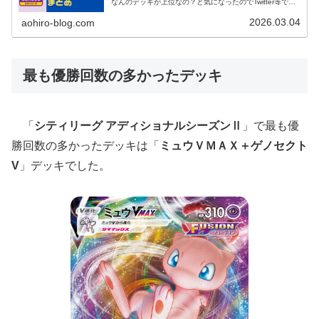
なんのデッキが上位なの？と気になったのでTwitter等で出
来るだけ情報を探しまとめました。正直抜けているところ
もある...
2026.03.04
aohiro-blog.com
最も優勝回数の多かったデッキ
「
シティリーグ アディショナルシーズンⅡ
」で最も優
勝回数の多かったデッキは「
ミュウＶＭＡＸ＋ゲノセクト
V
」デッキでした。