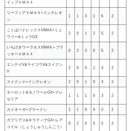
イップＶＭＡＸ
リーフィアＶＭＡＸ+インテレオ
1
1
3
1
6
2
ン
こくばバドレックスVMAX+ミュ
2
0
1
2
5
2
ウツー&ミュウGX
いちげきウーラオスVMAX＋ブラ
0
2
3
0
5
2
ッキーＶＭＡＸ
エンテイV&ライコウV&スイクン
2
0
0
1
3
2
V
スイクンＶ+インテレオン
2
0
1
0
3
2
オーロット&ヨノワールGX+クレ
1
1
1
0
3
2
セリア
カイオーガ+グラードン
1
1
0
0
2
2
ガブリアス&ギラティナGX+レア
0
2
0
0
2
2
コイル（しょうしゅうしんごう）