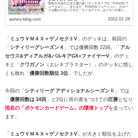
現在の大会の上位入賞の多いデッキタイプの「FUSION フ
ュージョン」。まだまだ「FUSION フュージョン」のカー
ドは数が少ないですが「ゲノセクトV」はドローが楽し
い。ミュウVMAXの「クロスフュージョン」でいろんなワ
ザを選べる。そんな「FUSION フュージョン」は、今後追
2022.01.28
aohiro-blog.com
加されるカードでさらに強くなる可能を秘めています。
「
ミュウＶＭＡＸ＋ゲノセクトV
」のデッキは、前回の
「
シティリーグシーズン４
」では優勝回数 22回。「
アル
セウス&ディアルガ&パルキアGX+ファイヤーV
」のデッ
キと「
クワガノン
（エレキブラスター）」のデッキに惜し
くも敗れ「
優勝回数順位 3位
」でしたが、
今回の
「
シティリーグ アディショナルシーズンⅡ
」では
「
優勝回数は 34回
」と2位に倍の差をつけての
圧勝
となり
現在の「ポケモンカードゲーム」の
環境トップ
を走ってい
ます。
「
ミュウＶＭＡＸ＋ゲノセクトV
」が大きく順位を上げた