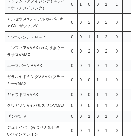
レシラム（アメイジング）&ライ
0
1
0
0
1
1
コウ（アメイジング）
アルセウス&ディアルガ&パルキ
0
0
2
0
2
0
アGX+ザシアンV
イシヘンジンＶＭＡＸ
0
0
1
1
2
0
ニンフィアVMAX+れんげきウー
0
0
2
0
2
0
ラオスVMAX
エースバーンVMAX
0
0
1
0
1
0
ガラルヤドキングVMAX+ブラッ
0
0
0
1
1
0
キーVMAX
ギャラドスVMAX
0
0
0
1
1
0
クワガノンV＋パルスワンVMAX
0
0
0
1
1
0
ザシアンＶ
0
0
1
0
1
0
ジュナイパー(みつりんめいさ
0
0
1
0
1
0
い)+インテレオン