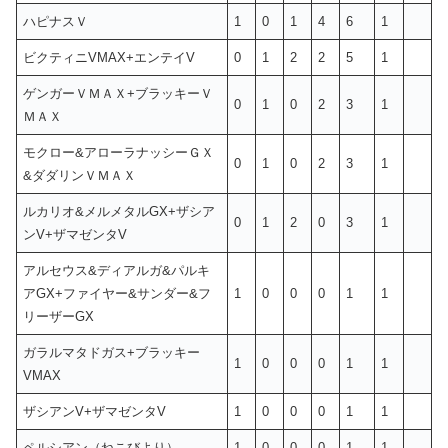
ハピナスＶ
1
0
1
4
6
1
ビクティニVMAX+エンテイV
0
1
2
2
5
1
ゲンガーＶＭＡＸ+ブラッキーＶ
0
1
0
2
3
1
ＭＡＸ
モクロー&アローラナッシーＧＸ
0
1
0
2
3
1
&ダダリンＶＭＡＸ
ルカリオ&メルメタルGX+ザシア
0
1
2
0
3
1
ンV+ザマゼンタV
アルセウス&ディアルガ&パルキ
アGX+ファイヤー&サンダー&フ
1
0
0
0
1
1
リーザーGX
ガラルマタドガス+ブラッキー
1
0
0
0
1
1
VMAX
ザシアンV+ザマゼンタV
1
0
0
0
1
1
ペルシアン（ねこびより）
1
0
0
0
1
1