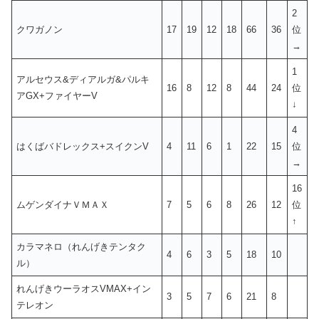
2
クワガノン
17
19
12
18
66
36
位
→
1
アルセウス&ディアルガ&パルキ
16
8
12
8
44
24
位
アGX+ファイヤーV
↓
4
はくばバドレックス+スイクンV
4
11
6
1
22
15
位
→
16
ムゲンダイナＶＭＡＸ
7
5
6
8
26
12
位
↑
カラマネロ（れんげきテンタク
4
6
3
5
18
10
ル）
れんげきウーラオスVMAX+イン
3
5
7
6
21
8
テレオン